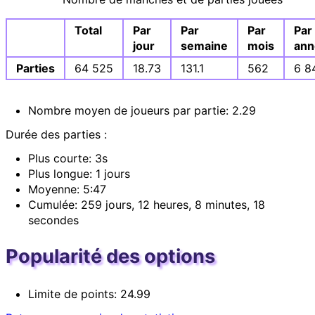
Total
Par
Par
Par
Par
jour
semaine
mois
ann
Parties
64 525
18.73
131.1
562
6 8
Nombre moyen de joueurs par partie: 2.29
Durée des parties :
Plus courte: 3s
Plus longue: 1 jours
Moyenne: 5:47
Cumulée: 259 jours, 12 heures, 8 minutes, 18
secondes
Popularité des options
Limite de points: 24.99