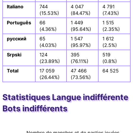
Italiano
744
4 047
4 791
(15.53%)
(84.47%)
(7.43%)
Português
66
1 449
1 515
(4.36%)
(95.64%)
(2.35%)
русский
65
1 547
1 612
(4.03%)
(95.97%)
(2.5%)
Srpski
124
395
519
(23.89%)
(76.11%)
(0.8%)
Total
17 059
47 466
64 525
(26.44%)
(73.56%)
Statistiques Langue indifférente
Bots indifférents
Nombre de manches et de parties jouées