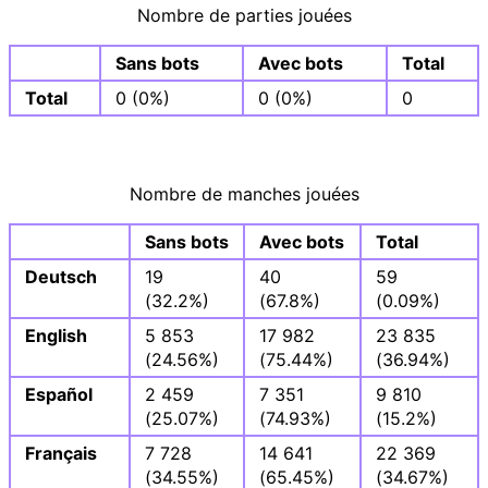
Nombre de parties jouées
Sans bots
Avec bots
Total
Total
0 (0%)
0 (0%)
0
Nombre de manches jouées
Sans bots
Avec bots
Total
Deutsch
19
40
59
(32.2%)
(67.8%)
(0.09%)
English
5 853
17 982
23 835
(24.56%)
(75.44%)
(36.94%)
Español
2 459
7 351
9 810
(25.07%)
(74.93%)
(15.2%)
Français
7 728
14 641
22 369
(34.55%)
(65.45%)
(34.67%)