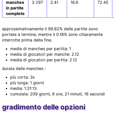
manches
3 297
2.41
16.9
72.45
in partite
complete
approssimativamente il 99.82% delle partite sono
portate a termine, mentre il 0.18% sono chiaramente
interrotte prima della fine.
media di manches per partita: 1
media di giocatori per manche: 2.12
media di giocatori per partita: 2.12
durata delle manches :
più corta: 3s
più lunga: 1 giorni
media: 1:31:13
cumulata: 209 giorni, 6 ore, 21 minuti, 16 secondi
gradimento delle opzioni