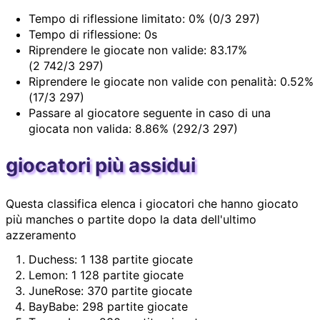
Tempo di riflessione limitato: 0% (0/3 297)
Tempo di riflessione: 0s
Riprendere le giocate non valide: 83.17%
(2 742/3 297)
Riprendere le giocate non valide con penalità: 0.52%
(17/3 297)
Passare al giocatore seguente in caso di una
giocata non valida: 8.86% (292/3 297)
giocatori più assidui
Questa classifica elenca i giocatori che hanno giocato
più manches o partite dopo la data dell'ultimo
azzeramento
Duchess: 1 138 partite giocate
Lemon: 1 128 partite giocate
JuneRose: 370 partite giocate
BayBabe: 298 partite giocate