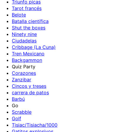
Triunfo picas
Tarot francés
Belote
Batalla científica
Shut the boxes
Ninety nine
Ciudadelas
Cribbage (La Cuna)
Tren Mexicano
Backgammon
Quiz Party
Corazones
Zanzibar
Cincos y treses
carrera de patos
Barbú
Go
Scrabble
Golf
Tisiac/Tisiacha/1000
Gatitos explosivos