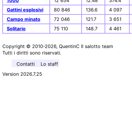
1000
12 654
12.48
374.4
Gattini esplosivi
80 846
136.6
4 097
Campo minato
72 046
121.7
3 651
Solitario
75 110
148.7
4 461
Copyright © 2010-2026, QuentinC Il salotto team
Tutti i diritti sono riservati.
Contatti
Lo staff
Version 2026.7.25