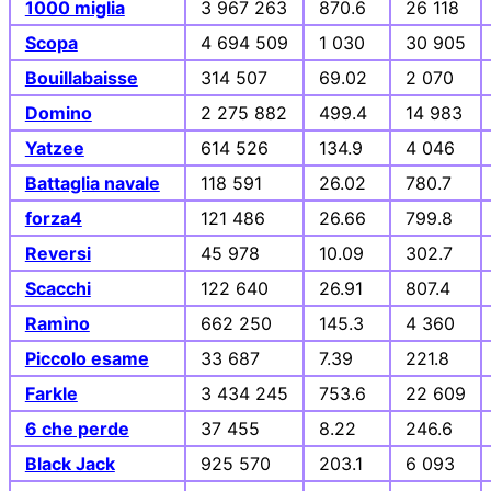
1000 miglia
3 967 263
870.6
26 118
Scopa
4 694 509
1 030
30 905
Bouillabaisse
314 507
69.02
2 070
Domino
2 275 882
499.4
14 983
Yatzee
614 526
134.9
4 046
Battaglia navale
118 591
26.02
780.7
forza4
121 486
26.66
799.8
Reversi
45 978
10.09
302.7
Scacchi
122 640
26.91
807.4
Ramìno
662 250
145.3
4 360
Piccolo esame
33 687
7.39
221.8
Farkle
3 434 245
753.6
22 609
6 che perde
37 455
8.22
246.6
Black Jack
925 570
203.1
6 093