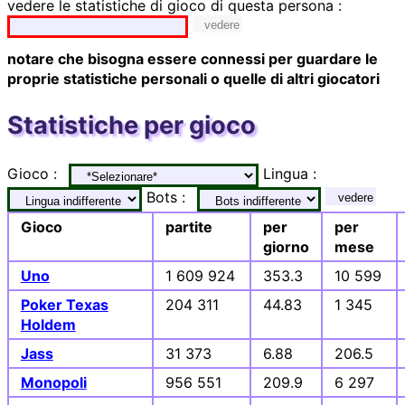
vedere le statistiche di gioco di questa persona :
vedere
notare che bisogna essere connessi per guardare le
proprie statistiche personali o quelle di altri giocatori
Statistiche per gioco
Gioco :
Lingua :
Bots :
vedere
Gioco
partite
per
per
giorno
mese
Uno
1 609 924
353.3
10 599
Poker Texas
204 311
44.83
1 345
Holdem
Jass
31 373
6.88
206.5
Monopoli
956 551
209.9
6 297