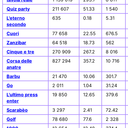
Quiz party
211 607
51.33
1 540
L'eterno
635
0.18
5.31
secondo
Cuori
77 658
22.55
676.5
Zanzibar
64 518
18.73
562
Cinque e tre
270 909
267.2
8 016
Corsa delle
827 294
357.2
10 716
anatre
Barbu
21 470
10.06
301.7
Go
2 011
1.04
31.24
L'ultimo press
19 850
12.65
379.6
enter
Scarabèo
3 297
2.41
72.42
Golf
78 680
77.6
2 328