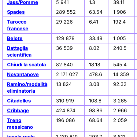
Jass/Pomme
5 941
1.3
39.11
Spades
289 552
63.54
1 906
Tarocco
29 226
6.41
192.4
francese
Belote
129 878
33.48
1 005
Battaglia
36 539
8.02
240.5
scientifica
Chiudi la scatola
82 840
18.18
545.4
Novantanove
2 171 027
478.6
14 359
Ramino/modalità
13 824
3.08
92.32
eliminatoria
Citadelles
310 919
108.8
3 265
Cribbage
424 874
98.86
2 966
Treno
196 086
68.64
2 059
messicano
tavola reale
1 139 619
293.7
8 811