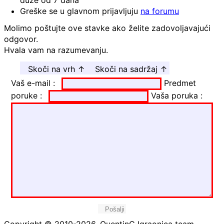
duže od 7 dana
Greške se u glavnom prijavljuju
na forumu
Molimo poštujte ove stavke ako želite zadovoljavajući
odgovor.
Hvala vam na razumevanju.
Skoči na vrh ↑
Skoči na sadržaj ↑
Vaš e-mail :
Predmet
poruke :
Vaša poruka :
Pošalji