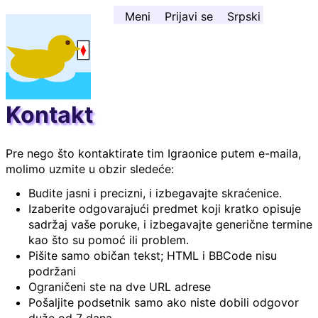
Skoči na sadržaj ↓
Meni
Prijavi se
Srpski
Kontakt
Pre nego što kontaktirate tim Igraonice putem e-maila,
molimo uzmite u obzir sledeće:
Budite jasni i precizni, i izbegavajte skraćenice.
Izaberite odgovarajući predmet koji kratko opisuje
sadržaj vaše poruke, i izbegavajte generične termine
kao što su pomoć ili problem.
Pišite samo običan tekst; HTML i BBCode nisu
podržani
Ograničeni ste na dve URL adrese
Pošaljite podsetnik samo ako niste dobili odgovor