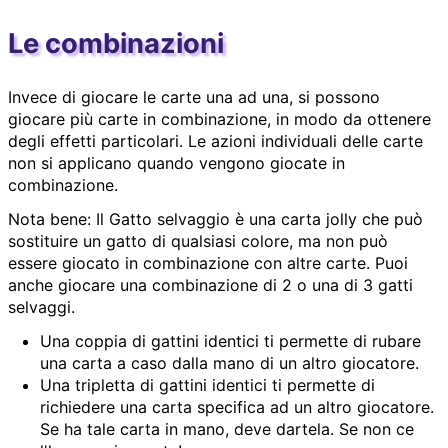
Le combinazioni
Invece di giocare le carte una ad una, si possono
giocare più carte in combinazione, in modo da ottenere
degli effetti particolari. Le azioni individuali delle carte
non si applicano quando vengono giocate in
combinazione.
Nota bene: Il Gatto selvaggio è una carta jolly che può
sostituire un gatto di qualsiasi colore, ma non può
essere giocato in combinazione con altre carte. Puoi
anche giocare una combinazione di 2 o una di 3 gatti
selvaggi.
Una coppia di gattini identici ti permette di rubare
una carta a caso dalla mano di un altro giocatore.
Una tripletta di gattini identici ti permette di
richiedere una carta specifica ad un altro giocatore.
Se ha tale carta in mano, deve dartela. Se non ce