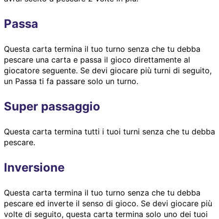
Passa
Questa carta termina il tuo turno senza che tu debba
pescare una carta e passa il gioco direttamente al
giocatore seguente. Se devi giocare più turni di seguito,
un Passa ti fa passare solo un turno.
Super passaggio
Questa carta termina tutti i tuoi turni senza che tu debba
pescare.
Inversione
Questa carta termina il tuo turno senza che tu debba
pescare ed inverte il senso di gioco. Se devi giocare più
volte di seguito, questa carta termina solo uno dei tuoi