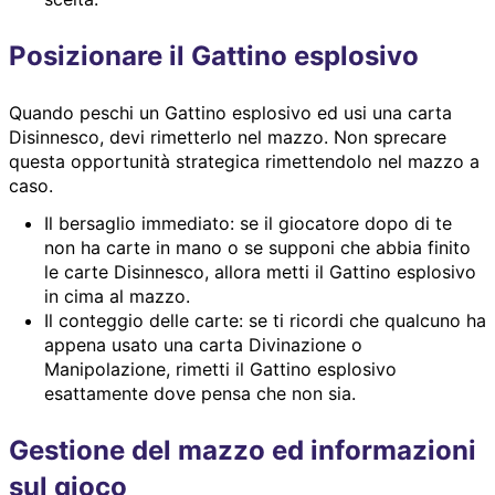
Posizionare il Gattino esplosivo
Quando peschi un Gattino esplosivo ed usi una carta
Disinnesco, devi rimetterlo nel mazzo. Non sprecare
questa opportunità strategica rimettendolo nel mazzo a
caso.
Il bersaglio immediato: se il giocatore dopo di te
non ha carte in mano o se supponi che abbia finito
le carte Disinnesco, allora metti il Gattino esplosivo
in cima al mazzo.
Il conteggio delle carte: se ti ricordi che qualcuno ha
appena usato una carta Divinazione o
Manipolazione, rimetti il Gattino esplosivo
esattamente dove pensa che non sia.
Gestione del mazzo ed informazioni
sul gioco