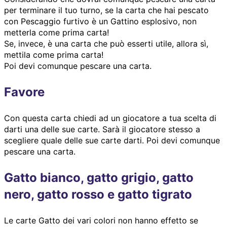
per terminare il tuo turno, se la carta che hai pescato
con Pescaggio furtivo è un Gattino esplosivo, non
metterla come prima carta!
Se, invece, è una carta che può esserti utile, allora sì,
mettila come prima carta!
Poi devi comunque pescare una carta.
Favore
Con questa carta chiedi ad un giocatore a tua scelta di
darti una delle sue carte. Sarà il giocatore stesso a
scegliere quale delle sue carte darti. Poi devi comunque
pescare una carta.
Gatto bianco, gatto grigio, gatto
nero, gatto rosso e gatto tigrato
Le carte Gatto dei vari colori non hanno effetto se