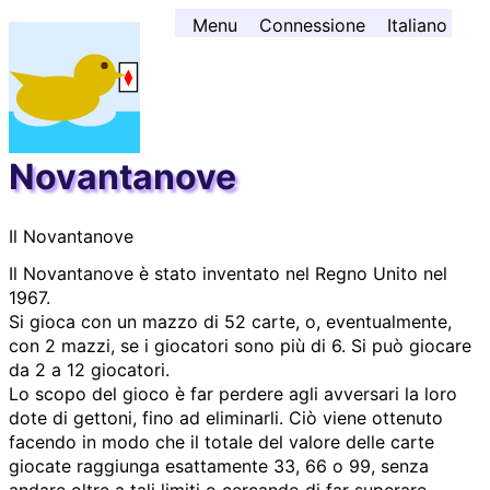
Andare al contenuto ↓
Menu
Connessione
Italiano
Novantanove
Il Novantanove
Il Novantanove è stato inventato nel Regno Unito nel
1967.
Si gioca con un mazzo di 52 carte, o, eventualmente,
con 2 mazzi, se i giocatori sono più di 6. Si può giocare
da 2 a 12 giocatori.
Lo scopo del gioco è far perdere agli avversari la loro
dote di gettoni, fino ad eliminarli. Ciò viene ottenuto
facendo in modo che il totale del valore delle carte
giocate raggiunga esattamente 33, 66 o 99, senza