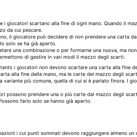
he i giocatori scartano alla fine di ogni mano. Quando il maz
zo da cui pescare.
 mano, il giocatore può decidere di non prendere una carta d
lo solo se ha già aperto.
letare una combinazione o per formarne una nuova, ma non 
ermettono di gestire in vari modi il mazzo degli scarti:
tanto i giocatori non devono scartare una carta alla fine d
arta alla fine della mano, ma le carte del mazzo degli scar
a variante più comune, quella di cui si è parlato finora. I gi
atori possono prendere una o più carte dal mazzo degli scar
 Possono farlo solo se hanno già aperto.
nazioni i cui punti sommati devono raggiungere almeno un c