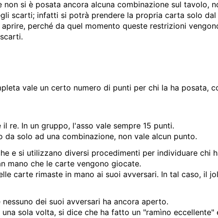
e non si è posata ancora alcuna combinazione sul tavolo, no
 scarti; infatti si potrà prendere la propria carta solo da
uò aprire, perché da quel momento queste restrizioni vengo
scarti.
pleta vale un certo numero di punti per chi la ha posata, 
 il re. In un gruppo, l'asso vale sempre 15 punti.
unto da solo ad una combinazione, non vale alcun punto.
che e si utilizzano diversi procedimenti per individuare chi 
an mano che le carte vengono giocate.
lle carte rimaste in mano ai suoi avversari. In tal caso, il jo
e nessuno dei suoi avversari ha ancora aperto.
n una sola volta, si dice che ha fatto un "ramìno eccellente"