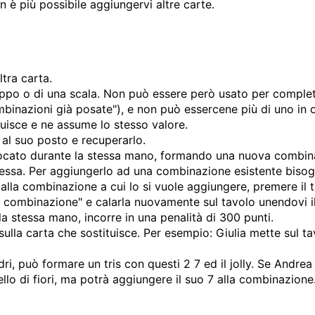
n è più possibile aggiungervi altre carte.
ltra carta.
uppo o di una scala. Non può essere però usato per comple
mbinazioni già posate"), e non può essercene più di uno in
tituisce e ne assume lo stesso valore.
o al suo posto e recuperarlo.
 giocato durante la stessa mano, formando una nuova combi
ssa. Per aggiungerlo ad una combinazione esistente bisogn
 alla combinazione a cui lo si vuole aggiungere, premere il
a combinazione" e calarla nuovamente sul tavolo unendovi il 
lla stessa mano, incorre in una penalità di 300 punti.
lla carta che sostituisce. Per esempio: Giulia mette sul tav
ri, può formare un tris con questi 2 7 ed il jolly. Se Andrea
uello di fiori, ma potrà aggiungere il suo 7 alla combinazione.