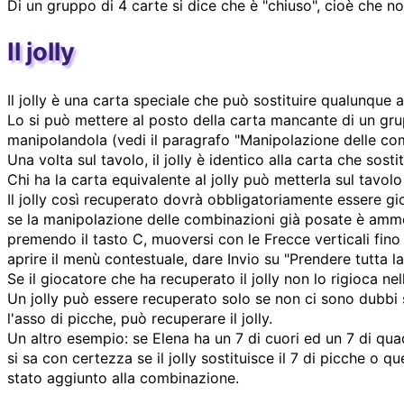
Di un gruppo di 4 carte si dice che è "chiuso", cioè che no
Il jolly
Il jolly è una carta speciale che può sostituire qualunque a
Lo si può mettere al posto della carta mancante di un gr
manipolandola (vedi il paragrafo "Manipolazione delle co
Una volta sul tavolo, il jolly è identico alla carta che sos
Chi ha la carta equivalente al jolly può metterla sul tavol
Il jolly così recuperato dovrà obbligatoriamente essere
se la manipolazione delle combinazioni già posate è amme
premendo il tasto C, muoversi con le Frecce verticali fino
aprire il menù contestuale, dare Invio su "Prendere tutta l
Se il giocatore che ha recuperato il jolly non lo rigioca ne
Un jolly può essere recuperato solo se non ci sono dubbi su
l'asso di picche, può recuperare il jolly.
Un altro esempio: se Elena ha un 7 di cuori ed un 7 di quad
si sa con certezza se il jolly sostituisce il 7 di picche o q
stato aggiunto alla combinazione.