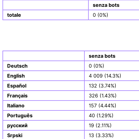
senza bots
totale
0 (0%)
senza bots
Deutsch
0 (0%)
English
4 009 (14.3%)
Español
132 (3.74%)
Français
326 (1.43%)
Italiano
157 (4.44%)
Português
40 (1.29%)
русский
19 (2.11%)
Srpski
13 (3.33%)