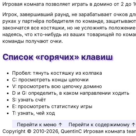
Игровая комната позволяет играть в домино от 2 до 10
Игрок, завершивший раунд, не зарабатывает очков д
руках у партнёра победителя по команде, защитывают
закончатся все костяшки, но не усложнять положени
надеясь, что кто-нибудь из ваших товарищей по коман
команды получают очки.
Список «горячих» клавиш
Пробел: тянуть костяшку из колпака
C: просмотреть концы цепочки
V: просмотреть всю цепочку домино
D и G: определить, в каком направлении ходить
S: узнать счёт
E: просмотреть статистику игры
T: узнать, чей ход
Перейти к меню ↑
Перейти к содержимому ↑
Copyright © 2010-2026, QuentinC Игровая комната tea