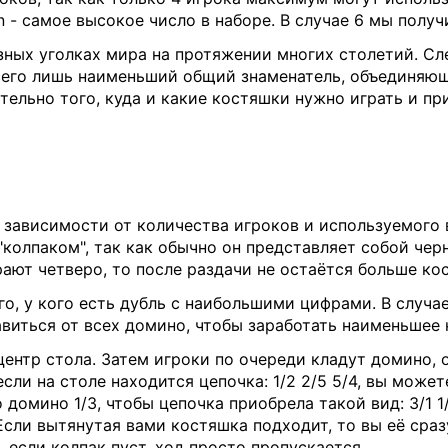
е n - самое высокое число в наборе. В случае 6 мы получ
зных уголках мира на протяжении многих столетий. С
сего лишь наименьший общий знаменатель, объединяющ
тельно того, куда и какие костяшки нужно играть и 
в зависимости от количества игроков и используемого
колпаком", так как обычно он представляет собой чер
грают четверо, то после раздачи не остаётся больше ко
го, у кого есть дубль с наибольшими цифрами. В случа
авиться от всех домино, чтобы заработать наименьшее 
ентр стола. Затем игроки по очереди кладут домино, 
ли на столе находится цепочка: 1/2 2/5 5/4, вы може
 домино 1/3, чтобы цепочка приобрела такой вид: 3/1 1/
сли вытянутая вами костяшка подходит, то вы её сразу 
, если колпак пуст, ход просто пропускается.