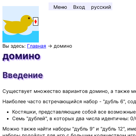
Перейти к содержимому ↓
Меню
Вход
русский
Вы здесь:
Главная
→ домино
домино
Введение
Существует множество вариантов домино, а также мн
Наиболее часто встречающийся набор - "дубль 6", с
Костяшки, представляющие собой все возможные комбин
Семь "дублей", в которых два числа идентичны: 0/0, 1
Можно также найти наборы "дубль 9" и "дубль 12", и
наборы подойдут для игр с большим количеством игро