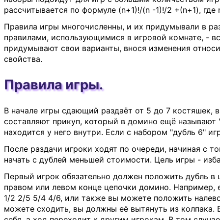
рассчитывается по формуле (n+1)!/(n -1)!/2 +(n+1), гд
Правила игры многочисленны, и их придумывали в ра
правилами, использующимися в игровой комнате, - в
придумывают свои варианты, внося изменения относи
свойства.
Правила игры.
В начале игры сдающий раздаёт от 5 до 7 костяшек, 
составляют прикуп, который в домино ещё называют "
находится у него внутри. Если с набором "дубль 6" и
После раздачи игроки ходят по очереди, начиная с то
начать с дублей меньшей стоимости. Цель игры - изб
Первый игрок обязательно должен положить дубль в ц
правом или левом конце цепочки домино. Например, ес
1/2 2/5 5/4 4/6, или также вы можете положить налево
можете сходить, вы должны её вытянуть из колпака. Е
себя, а ход переходит к другим игрокам. В том случае