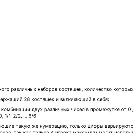
ого различных наборов костяшек, количество которых
одержащий 28 костяшек и включающий в себя:
ации двух различных чисел в промежутке от 0 до 6: 0/1, 0/
/1, 2/2, ... 6/6
меющие такую же нумерацию, только цифры варьируются
ков, так как только 4 игрока максимум могут использ