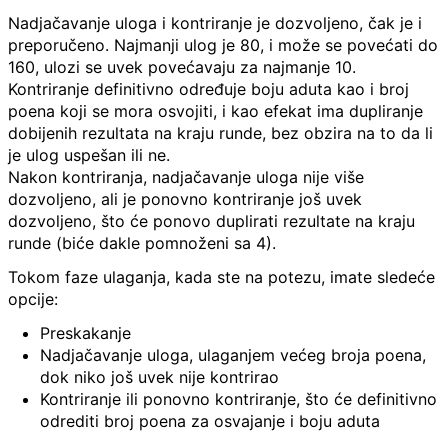
Nadjačavanje uloga i kontriranje je dozvoljeno, čak je i
preporučeno. Najmanji ulog je 80, i može se povećati do
160, ulozi se uvek povećavaju za najmanje 10.
Kontriranje definitivno određuje boju aduta kao i broj
poena koji se mora osvojiti, i kao efekat ima dupliranje
dobijenih rezultata na kraju runde, bez obzira na to da li
je ulog uspešan ili ne.
Nakon kontriranja, nadjačavanje uloga nije više
dozvoljeno, ali je ponovno kontriranje još uvek
dozvoljeno, što će ponovo duplirati rezultate na kraju
runde (biće dakle pomnoženi sa 4).
Tokom faze ulaganja, kada ste na potezu, imate sledeće
opcije:
Preskakanje
Nadjačavanje uloga, ulaganjem većeg broja poena,
dok niko još uvek nije kontrirao
Kontriranje ili ponovno kontriranje, što će definitivno
odrediti broj poena za osvajanje i boju aduta