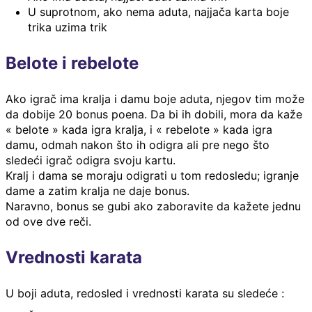
U suprotnom, ako nema aduta, najjača karta boje
trika uzima trik
Belote i rebelote
Ako igrač ima kralja i damu boje aduta, njegov tim može
da dobije 20 bonus poena. Da bi ih dobili, mora da kaže
« belote » kada igra kralja, i « rebelote » kada igra
damu, odmah nakon što ih odigra ali pre nego što
sledeći igrač odigra svoju kartu.
Kralj i dama se moraju odigrati u tom redosledu; igranje
dame a zatim kralja ne daje bonus.
Naravno, bonus se gubi ako zaboravite da kažete jednu
od ove dve reči.
Vrednosti karata
U boji aduta, redosled i vrednosti karata su sledeće :