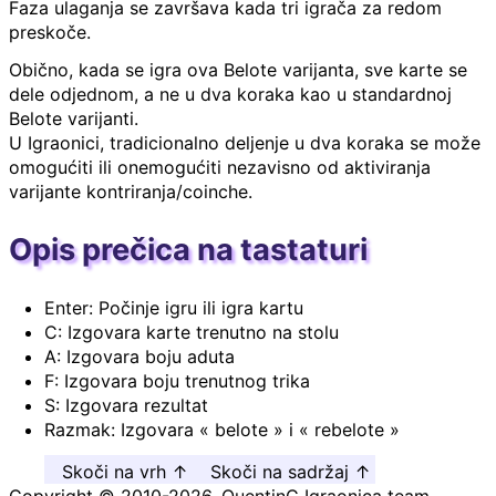
Faza ulaganja se završava kada tri igrača za redom
preskoče.
Obično, kada se igra ova Belote varijanta, sve karte se
dele odjednom, a ne u dva koraka kao u standardnoj
Belote varijanti.
U Igraonici, tradicionalno deljenje u dva koraka se može
omogućiti ili onemogućiti nezavisno od aktiviranja
varijante kontriranja/coinche.
Opis prečica na tastaturi
Enter: Počinje igru ili igra kartu
C: Izgovara karte trenutno na stolu
A: Izgovara boju aduta
F: Izgovara boju trenutnog trika
S: Izgovara rezultat
Razmak: Izgovara « belote » i « rebelote »
Skoči na vrh ↑
Skoči na sadržaj ↑