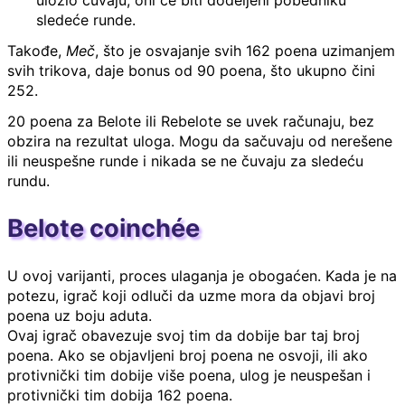
uložio čuvaju; oni će biti dodeljeni pobedniku
sledeće runde.
Takođe,
Meč
, što je osvajanje svih 162 poena uzimanjem
svih trikova, daje bonus od 90 poena, što ukupno čini
252.
20 poena za Belote ili Rebelote se uvek računaju, bez
obzira na rezultat uloga. Mogu da sačuvaju od nerešene
ili neuspešne runde i nikada se ne čuvaju za sledeću
rundu.
Belote coinchée
U ovoj varijanti, proces ulaganja je obogaćen. Kada je na
potezu, igrač koji odluči da uzme mora da objavi broj
poena uz boju aduta.
Ovaj igrač obavezuje svoj tim da dobije bar taj broj
poena. Ako se objavljeni broj poena ne osvoji, ili ako
protivnički tim dobije više poena, ulog je neuspešan i
protivnički tim dobija 162 poena.