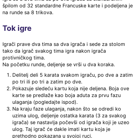
špilom od 32 standardne Francuske karte i podeljena je
na runde sa 8 trikova.
Tok igre
Igrači prave dva tima sa dva igrača i sede za stolom
tako da igrač svakog tima igra nakon igrača
protivničkog tima.
Na početku runde, deljenje se vrši u dva koraka.
Delitelj deli 5 karata svakom igraču, po dve a zatim
po tri ili po tri a zatim po dve.
Pokazuje sledeću kartu koja nije deljena. Boja ove
karte se predlaže kao boja aduta za prvu fazu
ulaganja (pogledajte ispod).
Na kraju faze ulaganja, nakon što se odredi ko
uzima ulog, deljenje ostatka karata (3 za svakog
igrača) se nastavlja počevši od igrača koji je uzeo
ulog. Taj igrač će dakle imati kartu koja je
prethodno pokazana u svojoj ruci.