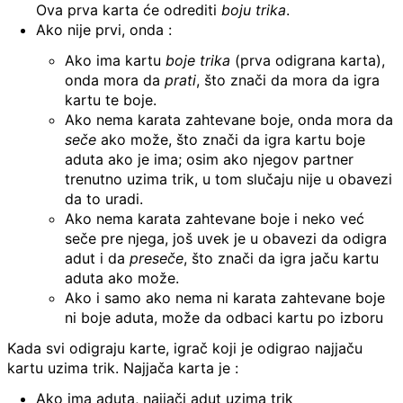
Ova prva karta će odrediti
boju trika
.
Ako nije prvi, onda :
Ako ima kartu
boje trika
(prva odigrana karta),
onda mora da
prati
, što znači da mora da igra
kartu te boje.
Ako nema karata zahtevane boje, onda mora da
seče
ako može, što znači da igra kartu boje
aduta ako je ima; osim ako njegov partner
trenutno uzima trik, u tom slučaju nije u obavezi
da to uradi.
Ako nema karata zahtevane boje i neko već
seče pre njega, još uvek je u obavezi da odigra
adut i da
preseče
, što znači da igra jaču kartu
aduta ako može.
Ako i samo ako nema ni karata zahtevane boje
ni boje aduta, može da odbaci kartu po izboru
Kada svi odigraju karte, igrač koji je odigrao najjaču
kartu uzima trik. Najjača karta je :
Ako ima aduta, najjači adut uzima trik