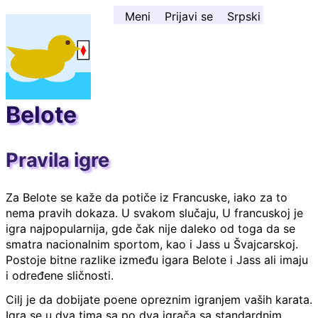
Skoči na sadržaj ↓
Meni
Prijavi se
Srpski
Belote
Pravila igre
Za Belote se kaže da potiče iz Francuske, iako za to
nema pravih dokaza. U svakom slučaju, U francuskoj je
igra najpopularnija, gde čak nije daleko od toga da se
smatra nacionalnim sportom, kao i Jass u Švajcarskoj.
Postoje bitne razlike između igara Belote i Jass ali imaju
i određene sličnosti.
Cilj je da dobijate poene opreznim igranjem vaših karata.
Igra se u dva tima sa po dva igrača sa standardnim