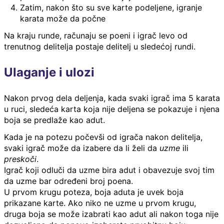
Zatim, nakon što su sve karte podeljene, igranje
karata može da počne
Na kraju runde, računaju se poeni i igrač levo od
trenutnog delitelja postaje delitelj u sledećoj rundi.
Ulaganje i ulozi
Nakon prvog dela deljenja, kada svaki igrač ima 5 karata
u ruci, sledeća karta koja nije deljena se pokazuje i njena
boja se predlaže kao adut.
Kada je na potezu počevši od igrača nakon delitelja,
svaki igrač može da izabere da li želi da
uzme
ili
preskoči
.
Igrač koji odluči da uzme bira adut i obavezuje svoj tim
da uzme bar određeni broj poena.
U prvom krugu poteza, boja aduta je uvek boja
prikazane karte. Ako niko ne uzme u prvom krugu,
druga boja se može izabrati kao adut ali nakon toga nije