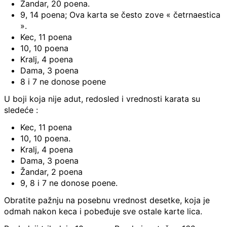
Žandar, 20 poena.
9, 14 poena; Ova karta se često zove « četrnaestica
».
Kec, 11 poena
10, 10 poena
Kralj, 4 poena
Dama, 3 poena
8 i 7 ne donose poene
U boji koja nije adut, redosled i vrednosti karata su
sledeće :
Kec, 11 poena
10, 10 poena.
Kralj, 4 poena
Dama, 3 poena
Žandar, 2 poena
9, 8 i 7 ne donose poene.
Obratite pažnju na posebnu vrednost desetke, koja je
odmah nakon keca i pobeđuje sve ostale karte lica.