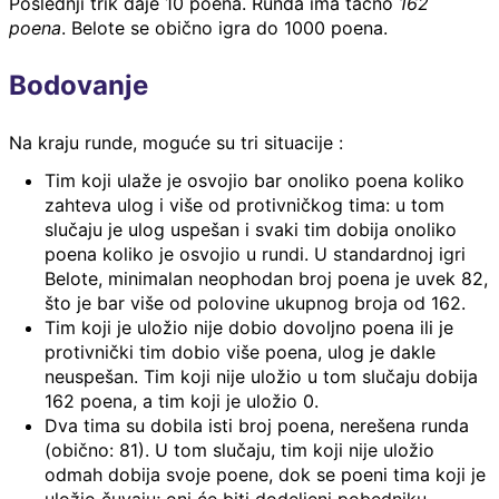
Poslednji trik daje 10 poena. Runda ima tačno
162
poena
. Belote se obično igra do 1000 poena.
Bodovanje
Na kraju runde, moguće su tri situacije :
Tim koji ulaže je osvojio bar onoliko poena koliko
zahteva ulog i više od protivničkog tima: u tom
slučaju je ulog uspešan i svaki tim dobija onoliko
poena koliko je osvojio u rundi. U standardnoj igri
Belote, minimalan neophodan broj poena je uvek 82,
što je bar više od polovine ukupnog broja od 162.
Tim koji je uložio nije dobio dovoljno poena ili je
protivnički tim dobio više poena, ulog je dakle
neuspešan. Tim koji nije uložio u tom slučaju dobija
162 poena, a tim koji je uložio 0.
Dva tima su dobila isti broj poena, nerešena runda
(obično: 81). U tom slučaju, tim koji nije uložio
odmah dobija svoje poene, dok se poeni tima koji je