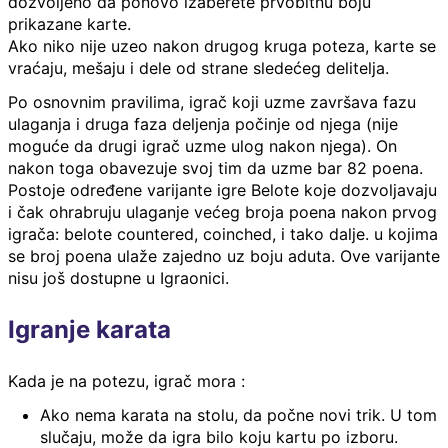
dozvoljeno da ponovo izaberete prvobitnu boju
prikazane karte.
Ako niko nije uzeo nakon drugog kruga poteza, karte se
vraćaju, mešaju i dele od strane sledećeg delitelja.
Po osnovnim pravilima, igrač koji uzme završava fazu
ulaganja i druga faza deljenja počinje od njega (nije
moguće da drugi igrač uzme ulog nakon njega). On
nakon toga obavezuje svoj tim da uzme bar 82 poena.
Postoje određene varijante igre Belote koje dozvoljavaju
i čak ohrabruju ulaganje većeg broja poena nakon prvog
igrača: belote countered, coinched, i tako dalje. u kojima
se broj poena ulaže zajedno uz boju aduta. Ove varijante
nisu još dostupne u Igraonici.
Igranje karata
Kada je na potezu, igrač mora :
Ako nema karata na stolu, da počne novi trik. U tom
slučaju, može da igra bilo koju kartu po izboru.