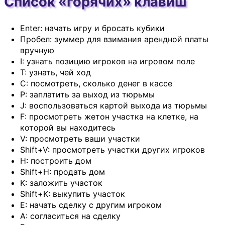
Список «горячих» клавиш
Enter: начать игру и бросать кубики
Пробел: зуммер для взимания арендной платы
вручную
I: узнать позицию игроков на игровом поле
T: узнать, чей ход
C: посмотреть, сколько денег в кассе
P: заплатить за выход из тюрьмы
J: воспользоваться картой выхода из тюрьмы
F: просмотреть жетон участка на клетке, на
которой вы находитесь
V: просмотреть ваши участки
Shift+V: просмотреть участки других игроков
H: построить дом
Shift+H: продать дом
K: заложить участок
Shift+K: выкупить участок
E: начать сделку с другим игроком
A: согласиться на сделку