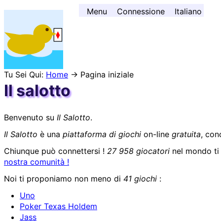
Andare al contenuto ↓
Menu
Connessione
Italiano
Tu Sei Qui:
Home
→ Pagina iniziale
Il salotto
Benvenuto su
Il Salotto
.
Il Salotto
è una
piattaforma di giochi
on-line
gratuita
, con
Chiunque può connettersi !
27 958 giocatori
nel mondo ti 
nostra comunità !
Noi ti proponiamo non meno di
41 giochi
:
Uno
Poker Texas Holdem
Jass