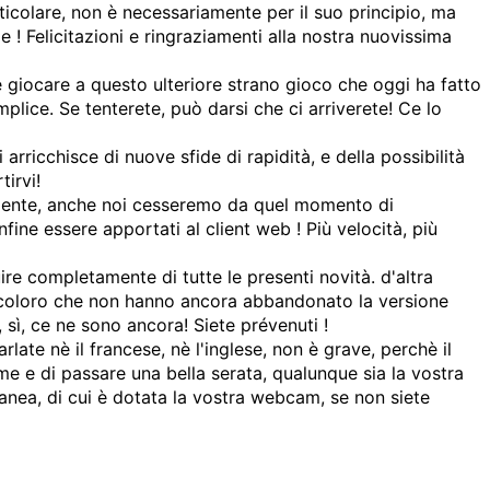
icolare, non è necessariamente per il suo principio, ma
 ! Felicitazioni e ringraziamenti alla nostra nuovissima
 giocare a questo ulteriore strano gioco che oggi ha fatto
ice. Se tenterete, può darsi che ci arriverete! Ce lo
arricchisce di nuove sfide di rapidità, e della possibilità
irvi!
iamente, anche noi cesseremo da quel momento di
ine essere apportati al client web ! Più velocità, più
re completamente di tutte le presenti novità. d'altra
o coloro che non hanno ancora abbandonato la versione
, sì, ce ne sono ancora! Siete prévenuti !
arlate nè il francese, nè l'inglese, non è grave, perchè il
eme e di passare una bella serata, qualunque sia la vostra
tanea, di cui è dotata la vostra webcam, se non siete