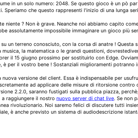
ssume in un solo numero: 2048. Se questo gioco è un pò part
. Speriamo che questo rappresenti l'inizio di una lunga serie
pite niente ? Non è grave. Neanche noi abbiamo capito come
bbe assolutamente impossibile immaginare un gioco più sempl
su un terreno conosciuto, con la corsa di anatre ! Questa si 
a musica, la matematica o le grandi questioni, dovrestedivert
lorer il 15 giugno prossimo per sostituirlo con Edge. Ovv
 per il vostro bene ! Sostanziali miglioramenti potranno inf
uova versione del client. Essa è indispensabile per usufrui
iscretamente ad applicare delle misure di ritorsione contr
ersione 2.2.0, saranno fustigati sulla pubblica piazza, perchè
i a raggiungere il nostro
nuovo server di chat live
. Se non p
ea rivoluzionario. Noi saremo felici di discutere tutti insi
iale, è anche previsto un sistema di audiodescrizione istan