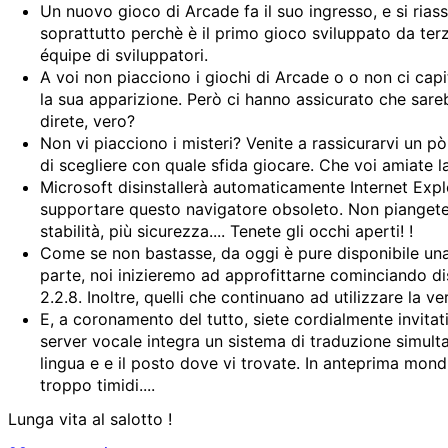
Un nuovo gioco di Arcade fa il suo ingresso, e si ria
soprattutto perchè è il primo gioco sviluppato da terzi
équipe di sviluppatori.
A voi non piacciono i giochi di Arcade o o non ci ca
la sua apparizione. Però ci hanno assicurato che sare
direte, vero?
Non vi piacciono i misteri? Venite a rassicurarvi un pò 
di scegliere con quale sfida giocare. Che voi amiate l
Microsoft disinstallerà automaticamente Internet Exp
supportare questo navigatore obsoleto. Non piangete, è
stabilità, più sicurezza.... Tenete gli occhi aperti! !
Come se non bastasse, da oggi è pure disponibile una n
parte, noi inizieremo ad approfittarne cominciando d
2.2.8. Inoltre, quelli che continuano ad utilizzare la v
E, a coronamento del tutto, siete cordialmente invitat
server vocale integra un sistema di traduzione simultan
lingua e e il posto dove vi trovate. In anteprima mond
troppo timidi....
Lunga vita al salotto !